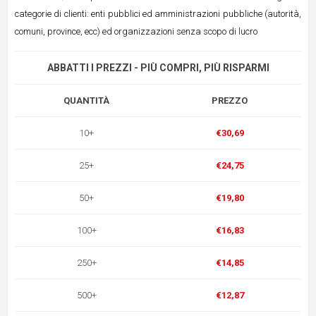
categorie di clienti: enti pubblici ed amministrazioni pubbliche (autorità,
comuni, province, ecc) ed organizzazioni senza scopo di lucro
ABBATTI I PREZZI - PIÙ COMPRI, PIÙ RISPARMI
QUANTITÀ
PREZZO
10+
€30,69
25+
€24,75
50+
€19,80
100+
€16,83
250+
€14,85
500+
€12,87