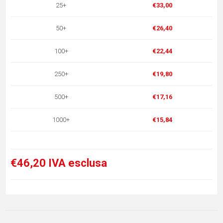
25+
€33,00
50+
€26,40
100+
€22,44
250+
€19,80
500+
€17,16
1000+
€15,84
€46,20 IVA esclusa