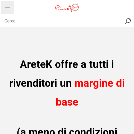
CONTATTI
COMUNICATI
PRIVACY
ABOUT US
AreteK offre a tutti i
rivenditori un
margine di
base
(a meno di condizioni