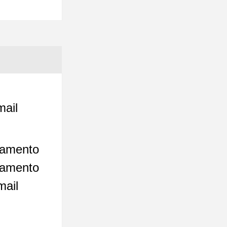
mail
evamento
evamento
mail