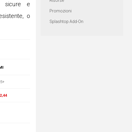
Risorse
a sicure e
Promozioni
esistente, o
Splashtop Add-On
MI
25+
2,44