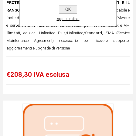
PROTEZIONE IMMUTABILE CONTRO LA PERDITA DI DATI E IL
OK
RANSOMWARE.
Una soluzione di backup e replica potente, affidabile e
facile da usare per macchine virtuali (VM) Microsoft Hyper-V e VMware
Approfondisci
e server fisici Windows. Licenza perpetua: per host con socket e VM
illimitati, edizioni Unlimited Plus/Unlimited/Standard, SMA (Service
Maintenance Agreement) necessario per ricevere supporto,
aggiornamenti e upgrade di versione
€208,30 IVA esclusa