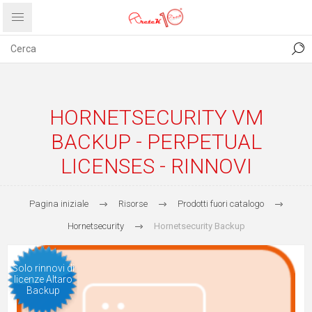
CONTATTI
COMUNICATI
PRIVACY
ABOUT US
HORNETSECURITY VM
BACKUP - PERPETUAL
LICENSES - RINNOVI
Pagina iniziale
Risorse
Prodotti fuori catalogo
Hornetsecurity
Hornetsecurity Backup
Solo rinnovi di
licenze Altaro
Backup