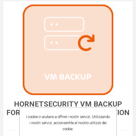
HORNETSECURITY VM BACKUP
FOR HYPER-V - UNLIMITED EDITION
I cookie ci aiutano a offrire i nostri servizi. Utilizzando
- RENEW 1 YEAR
i nostri servizi, acconsentite al nostro utilizzo dei
cookie.