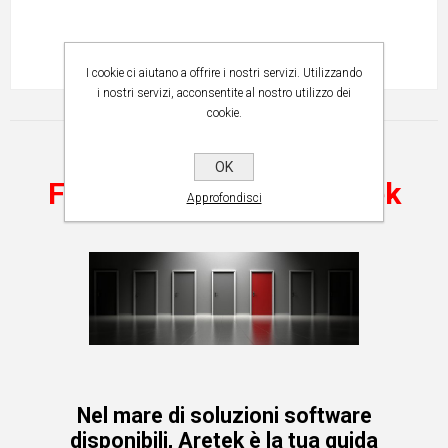
I cookie ci aiutano a offrire i nostri servizi. Utilizzando
i nostri servizi, acconsentite al nostro utilizzo dei
cookie.
OK
Fai tue le soluzioni Aretek
Approfondisci
Nel mare di soluzioni software
disponibili, Aretek è la tua guida