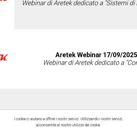
Webinar di Aretek dedicato a "Sistemi 
Aretek Webinar 17/09/2025
Webinar di Aretek dedicato a "C
Aretek Webinar 28/05/2025
I cookie ci aiutano a offrire i nostri servizi. Utilizzando i nostri servizi,
Webinar dimostrativo di Aretek dedicat
acconsentite al nostro utilizzo dei cookie.
compliance