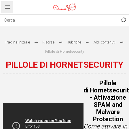
CONTATTI
COMUNICATI
PRIVACY
ABOUT US
Pagina iniziale
Risorse
Rubriche
Altri contenuti
Pillole di Hornetsecurity
PILLOLE DI HORNETSECURITY
Pillole
di Hornetsecuri
- Attivazione
SPAM and
Malware
Protection
Come attivare in