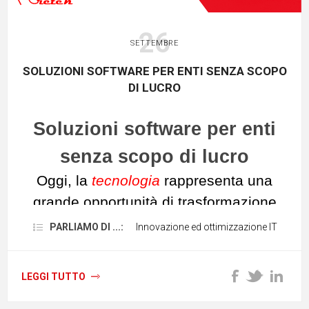
26
SETTEMBRE
SOLUZIONI SOFTWARE PER ENTI SENZA SCOPO
DI LUCRO
Soluzioni software per enti
senza scopo di lucro
Oggi, la
tecnologia
rappresenta una
grande opportunità di trasformazione
per le
organizzazioni non profit
. Le
PARLIAMO DI ...:
Innovazione ed ottimizzazione IT
tecnologie dell'informazione e della
comunicazione sono in piena
LEGGI TUTTO
espansione, gli enti senza scopo di
lucro hanno la possibilità di utilizzarle