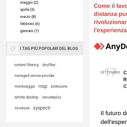
per ac
risolvere 
maggio (2)
Vantag
aprile (5)
gestire i 
da rem
tramit
marzo (8)
lavoro de
Ecco 5 se
febbraio (6)
•
Automazi
velocizzar
gennaio (1)
utilizzare
Deploymen
l’efficien
migliaia 
Scegli
Secondo S
I TAG PIÙ POPOLARI DEL BLOG
automatiz
alle p
stanno a
interventi
vari p
complessi
content filtering
dnsfilter
17
•
Scalabili
access
centralizz
C
SETTEMBRE
managed service provider
espansion
R
strume
team IT mo
msp
C
monitoraggio
protezione
lavoro di
operativa
Instal
implement
remote desktop
secureaplus
elemento 
prima
mantenendo
sempre pi
syspectr
sicurezza
instal
Il futuro 
installazi
standard 
compu
dell'espe
•
Integraz
in rem