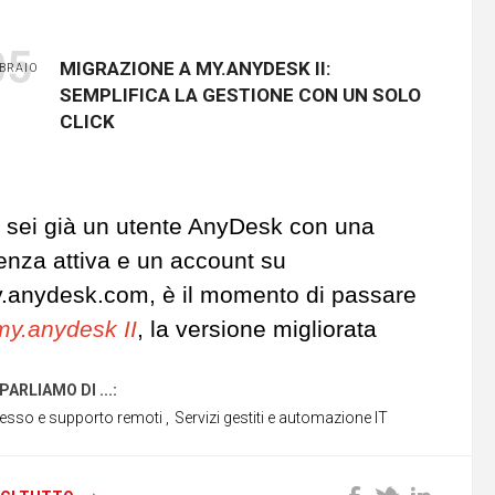
pendenti dovrebbero essere
golarmente formati sui segnali di allarme
05
MIGRAZIONE A MY.ANYDESK II:
BRAIO
 attacchi di accesso remoto e phishing.
SEMPLIFICA LA GESTIONE CON UN SOLO
 particolare, dovrebbero sapere
come
CLICK
entificare messaggi fraudolenti
che
iedono di installare software di supporto
moto.
 sei già un utente AnyDesk con una
cenza attiva e un account su
utenticazione
a più fattori
.anydesk.com, è il momento di passare
ilizzare metodi di autenticazione a più
my.anydesk II
, la versione migliorata
ttori (MFA) è essenziale. Questo
lla console di gestione. Con una
giunge un
ulteriore livello di protezione
PARLIAMO DI ...:
mplice migrazione, potrai trasferire tutti i
esso e supporto remoti
,
Servizi gestiti e automazione IT
ntro gli accessi non autorizzati,
oi dati dal vecchio my.anydesk I al nuovo
ducendo significativamente il rischio di
stema senza dover creare un nuovo