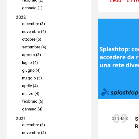
AnyDesk
febbraio (2)
LEGGI TUTTO
sicuri e a
gennaio (1)
l'installa
reparto IT
2022
scala.
dicembre (3)
novembre (4)
La sic
Mass D
ottobre (5)
preven
settembre (4)
Efficie
agosto (3)
Una delle
luglio (4)
Oggi i te
giugno (4)
AnyDesk 
intervenir
maggio (5)
Deployme
problema.
aprile (4)
consente
marzo (4)
approccio
software 
febbraio (5)
monitorag
gennaio (4)
riducendo
sulla pre
09
S
2021
GENNAIO
sforzi ric
che possa
dicembre (3)
R
su ciasc
novembre (4)
Anche la g