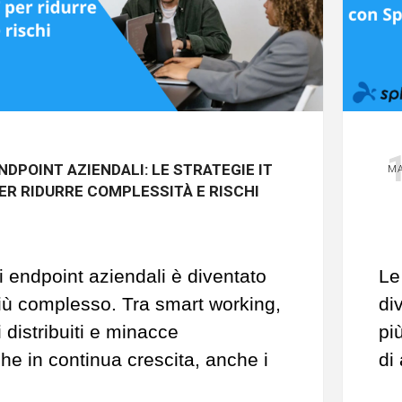
NDPOINT AZIENDALI: LE STRATEGIE IT
M
ER RIDURRE COMPLESSITÀ E RISCHI
i endpoint aziendali è diventato
L
e
ù complesso. Tra smart working,
di
i distribuiti e minacce
pi
che in continua crescita, anche i
di
iù piccoli devono garantire
ne