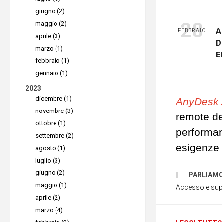
Uno degli 
giugno (2)
dell’end
28
maggio (2)
A
FEBBRAIO
panoramica
aprile (3)
D
aziendale
marzo (1)
E
febbraio (1)
attivi, qu
gennaio (1)
dove sono
2023
ai team I
dicembre (1)
AnyDesk
ridurre i r
novembre (3)
remote de
ottobre (1)
Allo stes
performan
settembre (2)
patch ma
esigenze 
agosto (1)
manualme
luglio (3)
necessit
richiede 
giugno (2)
PARLIAMO D
altamente
maggio (1)
possibilit
Accesso e sup
remote
. C
aprile (2)
aggiornat
tecnologi
marzo (4)
aiuta inv