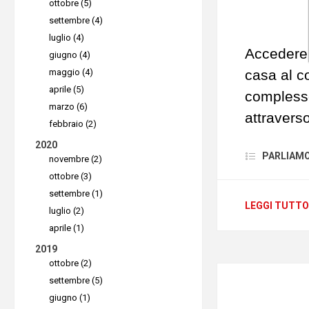
integrare
ottobre (5)
fondamenta
sistemi I
settembre (4)
hanno infa
luglio (4)
automatizz
Concentra
Accedere 
giugno (4)
aziendali.
critiche p
maggio (4)
casa al c
Questa mo
aprile (5)
tempo dis
complesso
le organi
marzo (6)
protezione
attraverso
febbraio (2)
grande nu
sovraccari
problemi 
2020
consente 
PARLIAMO D
Splashto
novembre (2)
margini di
Suppor
ottobre (3)
controllar
manuale. 
settembre (1)
computer,
central
LEGGI TUTTO
luglio (2)
MSI, assi
necessità
aprile (1)
con i sis
alla stess
Un’altra p
2019
l’integra
ottobre (2)
remoto. L
fluido e s
settembre (5)
Come c
strumenti
giugno (1)