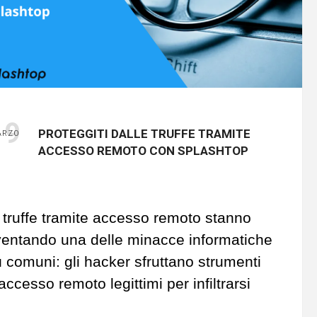
19
PROTEGGITI DALLE TRUFFE TRAMITE
ARZO
ACCESSO REMOTO CON SPLASHTOP
 truffe tramite accesso remoto
stanno
ventando una delle minacce informatiche
ù comuni
: g
li hacker sfruttano strumenti
 accesso remoto legittimi per infiltrarsi
i sistemi aziendali, rubando informazioni