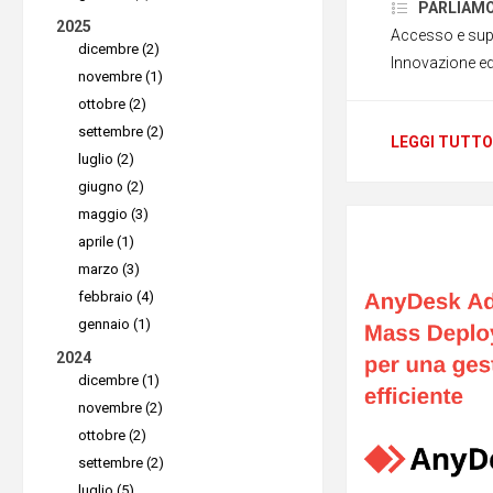
PARLIAMO D
sicurezza
2025
Accesso e sup
supporto r
dicembre (2)
Innovazione ed
novembre (1)
che tutto
ottobre (2)
risorse l
settembre (2)
LEGGI TUTTO
disposizi
luglio (2)
Per ques
giugno (2)
maggio (3)
cambiand
aprile (1)
strumenti
marzo (3)
gestione e
febbraio (4)
ripetitive.
gennaio (1)
2024
dicembre (1)
Più vis
novembre (2)
manual
ottobre (2)
settembre (2)
luglio (5)