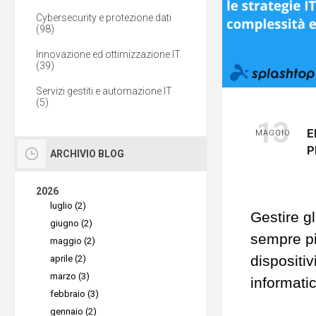
Cybersecurity e protezione dati
(98)
Innovazione ed ottimizzazione IT
(39)
Servizi gestiti e automazione IT
(5)
13
E
MAGGIO
P
ARCHIVIO BLOG
2026
luglio (2)
Gestire gl
giugno (2)
sempre pi
maggio (2)
dispositiv
aprile (2)
marzo (3)
informati
febbraio (3)
team IT p
gennaio (2)