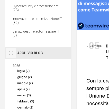
Cybersecurity e protezione dati
(98)
Innovazione ed ottimizzazione IT
(39)
Servizi gestiti e automazione IT
(5)
05
D
DICEMBRE
U
ARCHIVIO BLOG
T
2026
luglio (2)
giugno (2)
Con la cr
maggio (2)
sempre più
aprile (2)
l'Unione 
marzo (3)
febbraio (3)
necessità
gennaio (2)