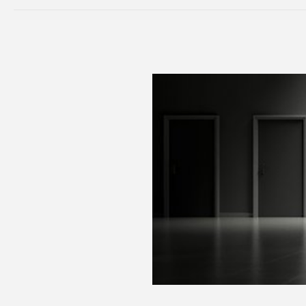
clienti e a
•
Sistema
guasto
: l
deve rima
di guasti 
emergenze
avviso e 
ideale in 
Conclu
La diretti
a nuove s
l'opportun
informatic
Le aziend