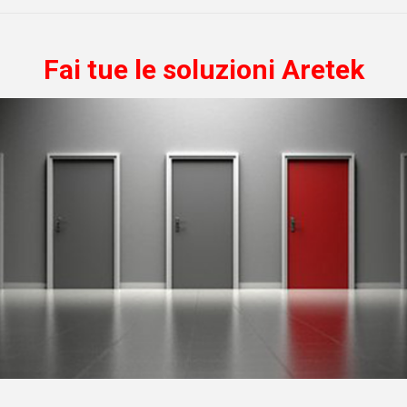
utorità.
 di comunicazione a prova di
'infrastruttura di comunicazione
Fai tue le soluzioni Aretek
nere funzionante anche in caso
tecnici, attacchi informatici o
. Teamwire, con funzioni di
di emergenza, è la soluzione
questi casi.
sione
va NIS 2 pone le aziende di fronte
fide, ma allo stesso tempo offre
ità di elevare la sicurezza
a a un nuovo livello.
e devono essere pronte non solo