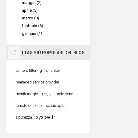
maggio (2)
•
Comunica
aprile (5)
sicure
: p
marzo (8)
intende ch
febbraio (6)
scambiati
gennaio (1)
videoconf
protetti d
I TAG PIÙ POPOLARI DEL BLOG
parole, si
autorizza
content filtering
dnsfilter
•
Crittogr
managed service provider
aziende s
msp
monitoraggio
protezione
sicuri per
remote desktop
secureaplus
garantirn
syspectr
sicurezza
per i pro
che per l'