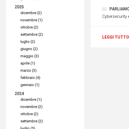
di cyberse
2025
PARLIAMO D
(Network 
dicembre (2)
Cybersecurity 
Directive)
novembre (1)
ottobre (2)
La NIS2 e
settembre (2)
della nor
LEGGI TUTTO
luglio (2)
settori (t
giugno (2)
sanitaria,
maggio (3)
aprile (1)
amministra
marzo (3)
data cente
febbraio (4)
postali ec
gennaio (1)
sicurezza
2024
l'
introduz
dicembre (1)
novembre (2)
sicuri
.
ottobre (2)
settembre (2)
Requisi
luglio (5)