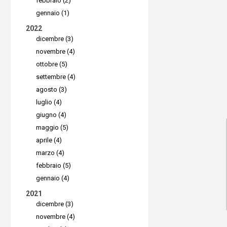
febbraio (2)
Inoltre, 
gennaio (1)
immediata
2022
dicembre (3)
alle autor
novembre (4)
momento 
ottobre (5)
un'interru
settembre (4)
ai loro si
agosto (3)
luglio (4)
un avviso
giugno (4)
competent
maggio (5)
essere pr
aprile (4)
l'incident
marzo (4)
febbraio (5)
ore, in pa
gennaio (4)
l'incident
2021
dicembre (3)
L'impo
novembre (4)