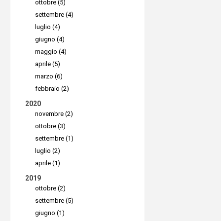
ottobre (5)
comuni
settembre (4)
della d
luglio (4)
giugno (4)
Un elemen
maggio (4)
la garanz
aprile (5)
end-to-en
marzo (6)
febbraio (2)
implement
2020
avanzati,
novembre (2)
messaggis
ottobre (3)
che garant
settembre (1)
sensibili 
luglio (2)
aprile (1)
delle info
2019
I requisit
ottobre (2)
sicurezza
settembre (5)
diversi as
giugno (1)