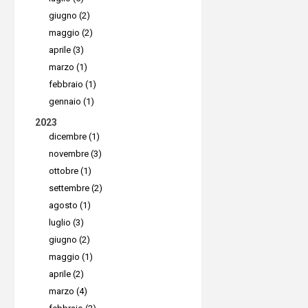
giugno (2)
Diretti
maggio (2)
Le aziend
aprile (3)
rigorosi r
marzo (1)
febbraio (1)
tra cui:
gennaio (1)
•
Analisi
d
2023
sistemi in
dicembre (1)
•
Continui
novembre (3)
ottobre (1)
recovery)
settembre (2)
• Procedu
agosto (1)
ove approp
luglio (3)
• Sicurez
giugno (2)
accessi e
maggio (1)
aprile (2)
• Uso di s
marzo (4)
fattori
.