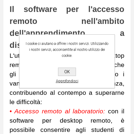
Il software per l'accesso
remoto nell'ambito
dell'apprendimento a
distanza
I cookie ci aiutano a offrire i nostri servizi. Utilizzando
i nostri servizi, acconsentite al nostro utilizzo dei
L'utilizzo di un software per desktop
cookie.
remoto può aiutare sia gli studenti che
OK
gli insegnanti a sfruttare al meglio i
Approfondisci
vantaggi dell'apprendimento a distanza,
contribuendo al contempo a superarne
le difficoltà:
• Accesso remoto al laboratorio:
con il
software per desktop remoto, è
possibile consentire agli studenti di